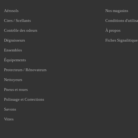
Aérosols
Nos magasins
Cires / Scellants
Conditions d'utilis
Contrôle des odeurs
À propos
Dégraisseurs
Fiches Signalitique
Ensembles
Équipements
Protecteurs / Rénovateurs
Nettoyeurs
Pneus et roues
Polissage et Corrections
Savons
Vitres