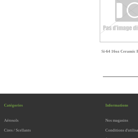
Si-64 16oz Ceramic 
Catégories
Informations
Aérosols
Nos magasins
Cires / Scellants
Conditions d'utilis