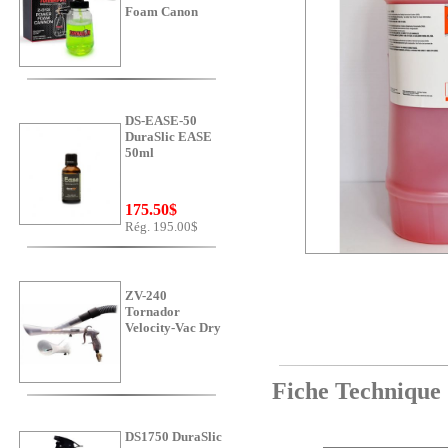
Foam Canon
DS-EASE-50
DuraSlic EASE
50ml
175.50$
Rég. 195.00$
ZV-240
Tornador
Velocity-Vac Dry
Fiche Technique
DS1750 DuraSlic