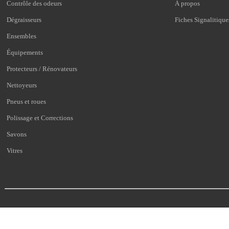
Contrôle des odeurs
À propos
Dégraisseurs
Fiches Signalitique
Ensembles
Équipements
Protecteurs / Rénovateurs
Nettoyeurs
Pneus et roues
Polissage et Corrections
Savons
Vitres