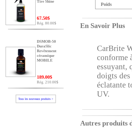
Tire Shine
Poids
67.50$
Rég. 80.00$
En Savoir Plus
DSMOB-50
DuraSlic
CarBrite W
Revêtement
conforme à
céramique
MOBILE
essuyant, q
doigts des
189.00$
Rég. 210.00$
éclatante 
UV.
Tous les nouveaux produits >
Autres produits da