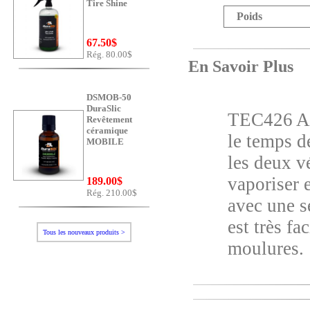
Tire Shine
Poids
67.50$
Rég. 80.00$
En Savoir Plus
DSMOB-50
DuraSlic
TEC426 AQ
Revêtement
céramique
le temps d
MOBILE
les deux vé
vaporiser e
189.00$
Rég. 210.00$
avec une s
est très fa
Tous les nouveaux produits >
moulures.