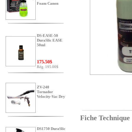
Foam Canon
DS-EASE-50
DuraSlic EASE
50ml
175.50$
Rég. 195.00$
ZV-240
Tornador
Velocity-Vac Dry
Fiche Technique
DS1750 DuraSlic