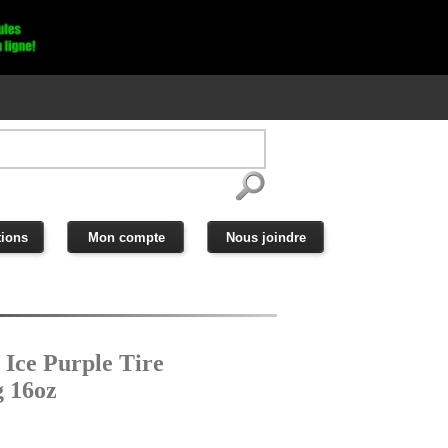
ions
Mon compte
Nous joindre
Ice Purple Tire
g 16oz