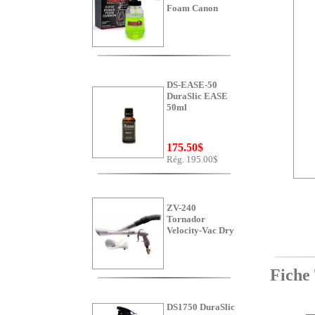
Foam Canon
DS-EASE-50
DuraSlic EASE
50ml
175.50$
Rég. 195.00$
ZV-240
Tornador
Velocity-Vac Dry
Fiche T
DS1750 DuraSlic