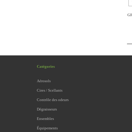
GR
Catégories
Aérosols
Cires / Scellants
Contrôle des odeurs
Dégraisseurs
Ensembles
Équipements