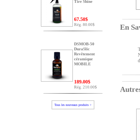
Tire Shine
67.50$
Rég. 80.00$
En Savo
DSMOB-50
DuraSlic
Revêtement
N
céramique
d
MOBILE
189.00$
Rég. 210.00$
Autres p
Tous les nouveaux produits >