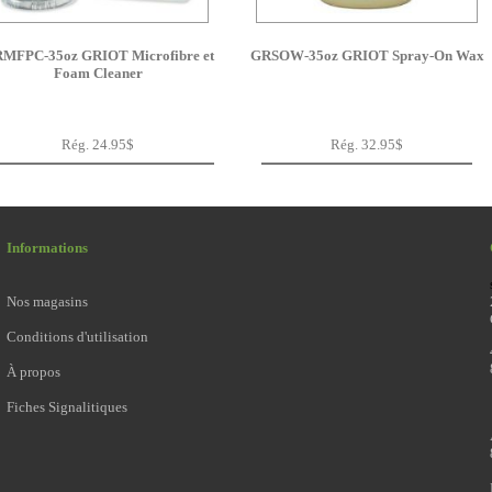
MFPC-35oz GRIOT Microfibre et
GRSOW-35oz GRIOT Spray-On Wax
Foam Cleaner
Rég. 24.95$
Rég. 32.95$
Informations
Nos magasins
Conditions d'utilisation
À propos
Fiches Signalitiques