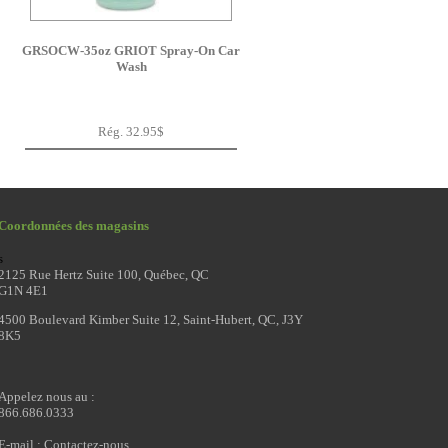
GRSOCW-35oz GRIOT Spray-On Car
Wash
Rég. 32.95$
Coordonnées des magasins
s
2125 Rue Hertz Suite 100, Québec, QC
G1N 4E1
4500 Boulevard Kimber Suite 12, Saint-Hubert, QC, J3Y
8K5
Appelez nous au :
866.686.0333
E-mail :
Contactez-nous