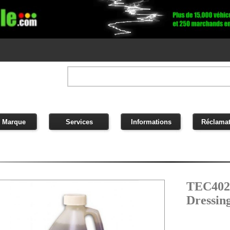
 Marque
Services
Informations
Réclamat
TEC402 
Dressin