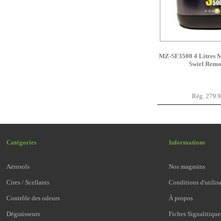
MZ-SF3500 4 Litres 
Swirl Remo
Rég. 279.
Catégories
Informations
Aérosols
Nos magasins
Cires / Scellants
Conditions d'utilis
Contrôle des odeurs
À propos
Dégraisseurs
Fiches Signalitique