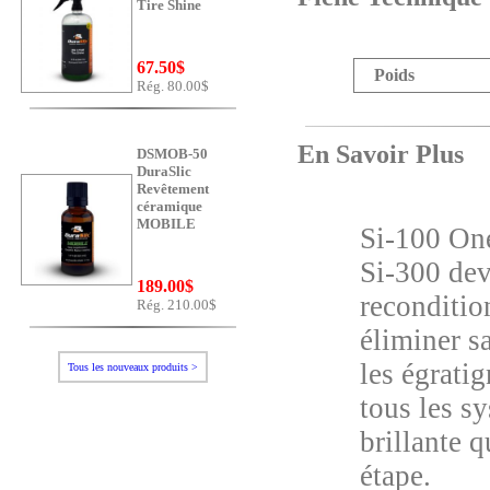
Tire Shine
67.50$
Poids
Rég. 80.00$
En Savoir Plus
DSMOB-50
DuraSlic
Revêtement
céramique
MOBILE
Si-100 On
Si-300 dev
189.00$
reconditio
Rég. 210.00$
éliminer s
les égratig
Tous les nouveaux produits >
tous les sy
brillante 
étape.