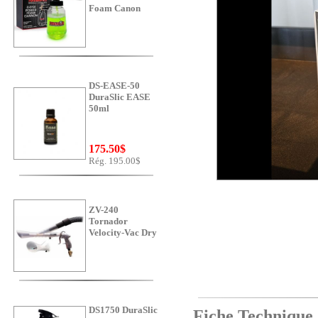
Foam Canon
DS-EASE-50
DuraSlic EASE
50ml
175.50$
Rég. 195.00$
ZV-240
Tornador
Velocity-Vac Dry
DS1750 DuraSlic
Fiche Technique