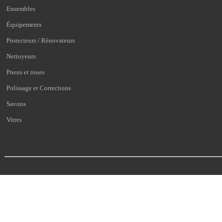
Ensembles
Équipements
Protecteurs / Rénovateurs
Nettoyeurs
Pneus et roues
Polissage et Corrections
Savons
Vitres