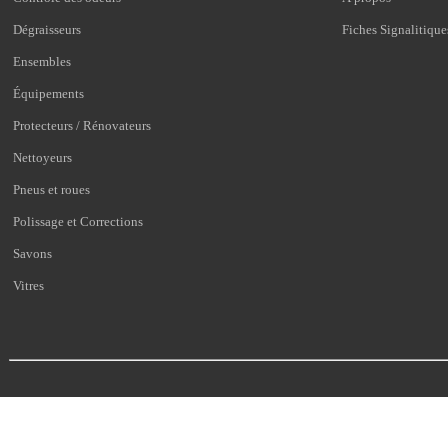
Dégraisseurs
Fiches Signalitique
Ensembles
Équipements
Protecteurs / Rénovateurs
Nettoyeurs
Pneus et roues
Polissage et Corrections
Savons
Vitres