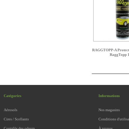
RAGGTOPP-A Protecta
RaggTopp 
Catégories
Informations
Aérosols
Nos magasins
Cires / Scellants
Conditions d'utilis
Contrôle des odeurs
À propos